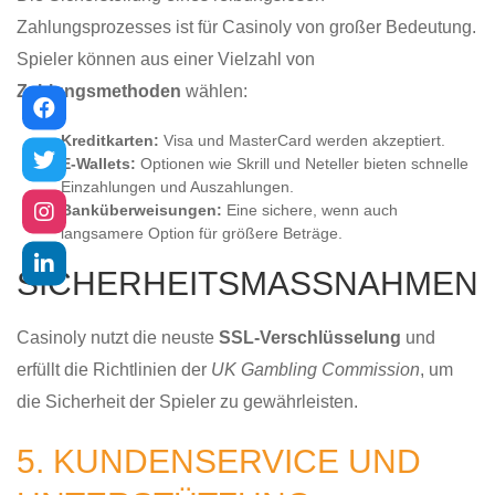
Zahlungsprozesses ist für Casinoly von großer Bedeutung.
Spieler können aus einer Vielzahl von
Zahlungsmethoden
wählen:
Kreditkarten:
Visa und MasterCard werden akzeptiert.
E-Wallets:
Optionen wie Skrill und Neteller bieten schnelle
Einzahlungen und Auszahlungen.
Banküberweisungen:
Eine sichere, wenn auch
langsamere Option für größere Beträge.
SICHERHEITSMASSNAHMEN
Casinoly nutzt die neuste
SSL-Verschlüsselung
und
erfüllt die Richtlinien der
UK Gambling Commission
, um
die Sicherheit der Spieler zu gewährleisten.
5. KUNDENSERVICE UND