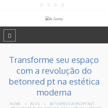
Transforme seu espaço
com a revolução do
betonred pt na estética
moderna
HOME
BLOG
BETONREDCASINOPT.NET