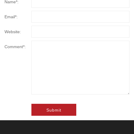
Name*:
Email*:
Website:
Comment*:
Submit