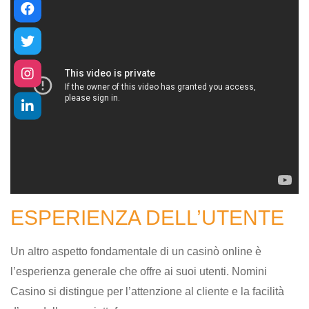
ESPERIENZA DELL’UTENTE
Un altro aspetto fondamentale di un casinò online è
l’esperienza generale che offre ai suoi utenti. Nomini
Casino si distingue per l’attenzione al cliente e la facilità