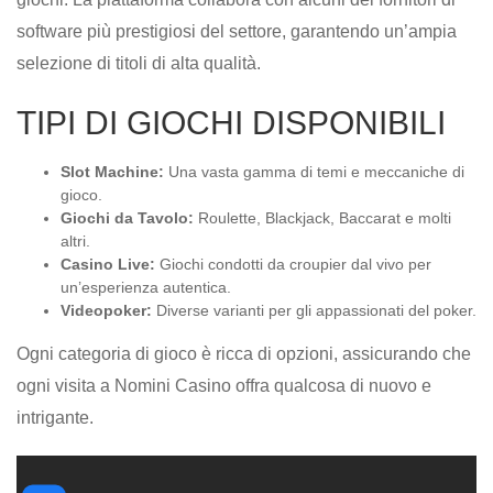
software più prestigiosi del settore, garantendo un’ampia
selezione di titoli di alta qualità.
TIPI DI GIOCHI DISPONIBILI
Slot Machine:
Una vasta gamma di temi e meccaniche di
gioco.
Giochi da Tavolo:
Roulette, Blackjack, Baccarat e molti
altri.
Casino Live:
Giochi condotti da croupier dal vivo per
un’esperienza autentica.
Videopoker:
Diverse varianti per gli appassionati del poker.
Ogni categoria di gioco è ricca di opzioni, assicurando che
ogni visita a Nomini Casino offra qualcosa di nuovo e
intrigante.