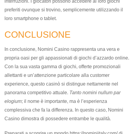
interruzioni. I giocatori possono accedere ai loro giochi
preferiti ovunque si trovino, semplicemente utilizzando il
loro smartphone o tablet.
CONCLUSIONE
In conclusione, Nomini Casino rappresenta una vera e
propria oasi per gli appassionati di giochi d’azzardo online.
Con la sua vasta gamma di giochi, offerte promozionali
allettanti e un’attenzione particolare alla customer
experience, questo casinò si distingue nettamente nel
panorama competitivo attuale.
Tanto nomini nullum par
elogium
; il nome è importante, ma è l’esperienza
complessiva che fa la differenza. In questo caso, Nomini
Casino dimostra di possedere entrambe le qualità.
Preparati a scoprire un mondo
https://nominiitaly.com/
di