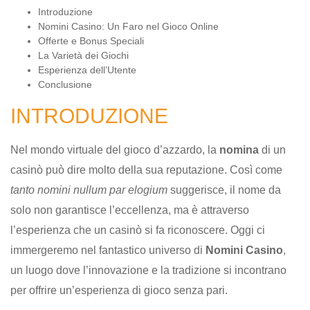
Introduzione
Nomini Casino: Un Faro nel Gioco Online
Offerte e Bonus Speciali
La Varietà dei Giochi
Esperienza dell’Utente
Conclusione
INTRODUZIONE
Nel mondo virtuale del gioco d’azzardo, la
nomina
di un
casinò può dire molto della sua reputazione. Così come
tanto nomini nullum par elogium
suggerisce, il nome da
solo non garantisce l’eccellenza, ma è attraverso
l’esperienza che un casinò si fa riconoscere. Oggi ci
immergeremo nel fantastico universo di
Nomini Casino
,
un luogo dove l’innovazione e la tradizione si incontrano
per offrire un’esperienza di gioco senza pari.