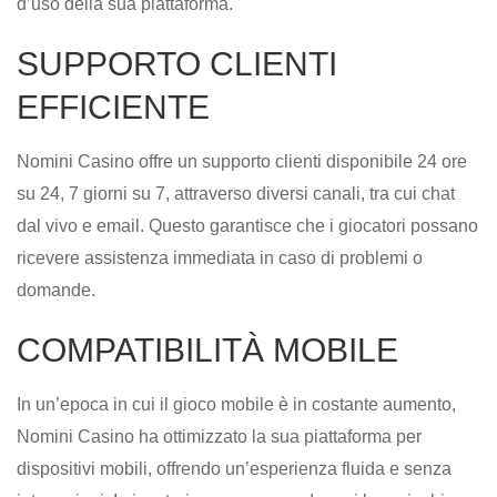
d’uso della sua piattaforma.
SUPPORTO CLIENTI
EFFICIENTE
Nomini Casino offre un supporto clienti disponibile 24 ore
su 24, 7 giorni su 7, attraverso diversi canali, tra cui chat
dal vivo e email. Questo garantisce che i giocatori possano
ricevere assistenza immediata in caso di problemi o
domande.
COMPATIBILITÀ MOBILE
In un’epoca in cui il gioco mobile è in costante aumento,
Nomini Casino ha ottimizzato la sua piattaforma per
dispositivi mobili, offrendo un’esperienza fluida e senza