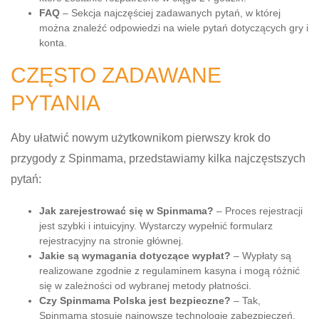
FAQ
– Sekcja najczęściej zadawanych pytań, w której
można znaleźć odpowiedzi na wiele pytań dotyczących gry i
konta.
CZĘSTO ZADAWANE
PYTANIA
Aby ułatwić nowym użytkownikom pierwszy krok do
przygody z Spinmama, przedstawiamy kilka najczęstszych
pytań:
Jak zarejestrować się w Spinmama?
– Proces rejestracji
jest szybki i intuicyjny. Wystarczy wypełnić formularz
rejestracyjny na stronie głównej.
Jakie są wymagania dotyczące wypłat?
– Wypłaty są
realizowane zgodnie z regulaminem kasyna i mogą różnić
się w zależności od wybranej metody płatności.
Czy Spinmama Polska jest bezpieczne?
– Tak,
Spinmama stosuje najnowsze technologie zabezpieczeń,