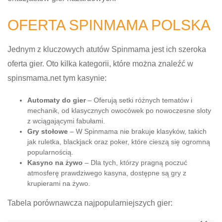
OFERTA SPINMAMA POLSKA
Jednym z kluczowych atutów Spinmama jest ich szeroka
oferta gier. Oto kilka kategorii, które można znaleźć w
spinsmama.net
tym kasynie:
Automaty do gier
– Oferują setki różnych tematów i
mechanik, od klasycznych owocówek po nowoczesne sloty
z wciągającymi fabułami.
Gry stołowe
– W Spinmama nie brakuje klasyków, takich
jak ruletka, blackjack oraz poker, które cieszą się ogromną
popularnością.
Kasyno na żywo
– Dla tych, którzy pragną poczuć
atmosferę prawdziwego kasyna, dostępne są gry z
krupierami na żywo.
Tabela porównawcza najpopularniejszych gier: