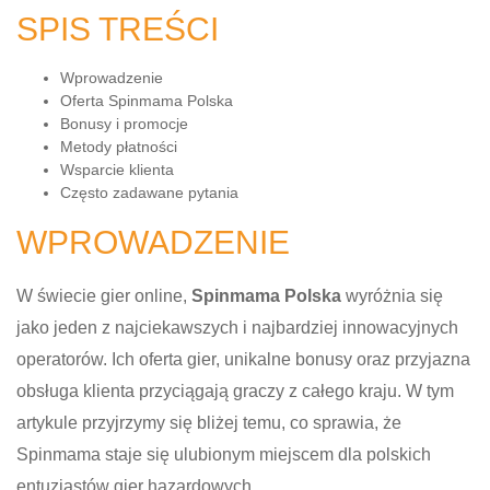
SPIS TREŚCI
Wprowadzenie
Oferta Spinmama Polska
Bonusy i promocje
Metody płatności
Wsparcie klienta
Często zadawane pytania
WPROWADZENIE
W świecie gier online,
Spinmama Polska
wyróżnia się
jako jeden z najciekawszych i najbardziej innowacyjnych
operatorów. Ich oferta gier, unikalne bonusy oraz przyjazna
obsługa klienta przyciągają graczy z całego kraju. W tym
artykule przyjrzymy się bliżej temu, co sprawia, że
Spinmama staje się ulubionym miejscem dla polskich
entuzjastów gier hazardowych.