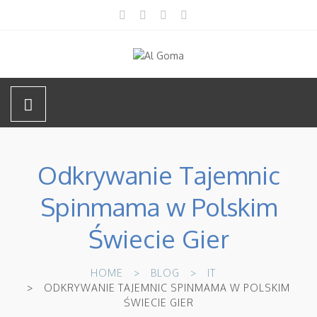
Odkrywanie Tajemnic
Spinmama w Polskim
Świecie Gier
HOME
BLOG
IT
ODKRYWANIE TAJEMNIC SPINMAMA W POLSKIM
ŚWIECIE GIER