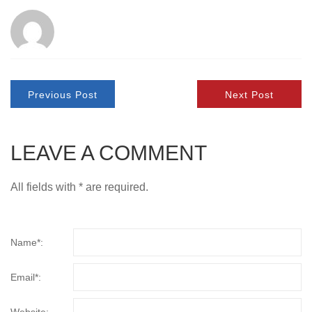
Previous Post
Next Post
LEAVE A COMMENT
All fields with * are required.
Name*:
Email*: