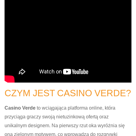
CZYM JEST CASINO VERDE?
Casino Verde
to wciągająca platforma online, która
przyciąga graczy swoją nietuzinkową ofertą oraz
unikalnym designem. Na pierwszy rzut oka wyróżnia się
ona zielonym motywem, co wprowadza do rozgrywki