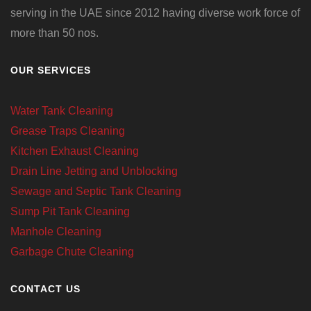
serving in the UAE since 2012 having diverse work force of
more than 50 nos.
OUR SERVICES
Water Tank Cleaning
Grease Traps Cleaning
Kitchen Exhaust Cleaning
Drain Line Jetting and Unblocking
Sewage and Septic Tank Cleaning
Sump Pit Tank Cleaning
Manhole Cleaning
Garbage Chute Cleaning
CONTACT US