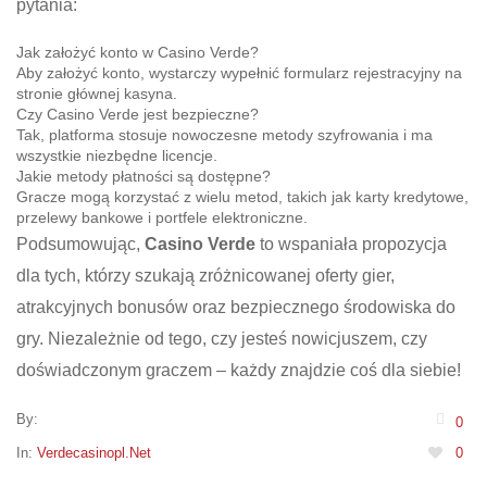
pytania:
Jak założyć konto w Casino Verde?
Aby założyć konto, wystarczy wypełnić formularz rejestracyjny na
stronie głównej kasyna.
Czy Casino Verde jest bezpieczne?
Tak, platforma stosuje nowoczesne metody szyfrowania i ma
wszystkie niezbędne licencje.
Jakie metody płatności są dostępne?
Gracze mogą korzystać z wielu metod, takich jak karty kredytowe,
przelewy bankowe i portfele elektroniczne.
Podsumowując,
Casino Verde
to wspaniała propozycja
dla tych, którzy szukają zróżnicowanej oferty gier,
atrakcyjnych bonusów oraz bezpiecznego środowiska do
gry. Niezależnie od tego, czy jesteś nowicjuszem, czy
doświadczonym graczem – każdy znajdzie coś dla siebie!
By:
0
In:
Verdecasinopl.net
0