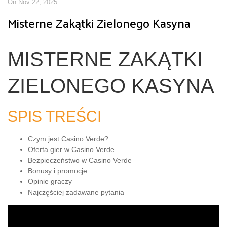
On Nov 22, 2025
Misterne Zakątki Zielonego Kasyna
MISTERNE ZAKĄTKI
ZIELONEGO KASYNA
SPIS TREŚCI
Czym jest Casino Verde?
Oferta gier w Casino Verde
Bezpieczeństwo w Casino Verde
Bonusy i promocje
Opinie graczy
Najczęściej zadawane pytania