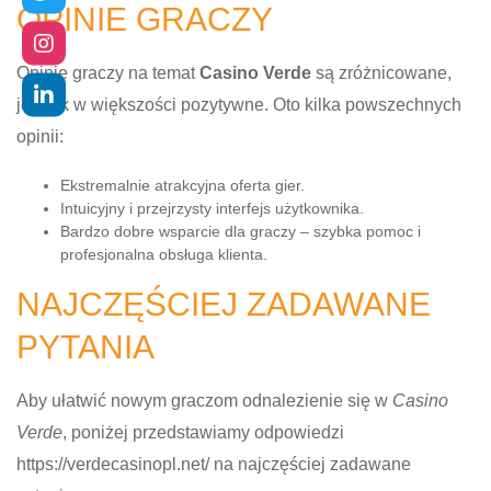
OPINIE GRACZY
Opinie graczy na temat
Casino Verde
są zróżnicowane,
jednak w większości pozytywne. Oto kilka powszechnych
opinii:
Ekstremalnie atrakcyjna oferta gier.
Intuicyjny i przejrzysty interfejs użytkownika.
Bardzo dobre wsparcie dla graczy – szybka pomoc i
profesjonalna obsługa klienta.
NAJCZĘŚCIEJ ZADAWANE
PYTANIA
Aby ułatwić nowym graczom odnalezienie się w
Casino
Verde
, poniżej przedstawiamy odpowiedzi
https://verdecasinopl.net/
na najczęściej zadawane