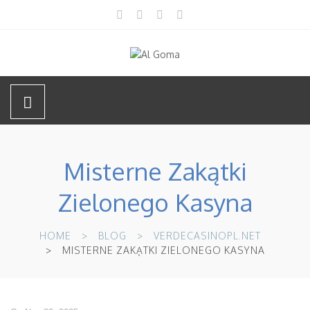
Misterne Zakątki
Zielonego Kasyna
HOME
BLOG
VERDECASINOPL.NET
MISTERNE ZAKĄTKI ZIELONEGO KASYNA