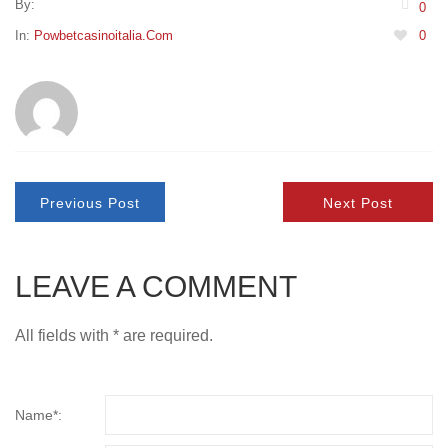
By:
0
In:
Powbetcasinoitalia.com
0
Previous Post
Next Post
LEAVE A COMMENT
All fields with * are required.
Name*: