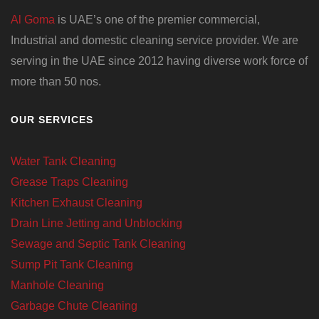
Al Goma
is UAE’s one of the premier commercial,
Industrial and domestic cleaning service provider. We are
serving in the UAE since 2012 having diverse work force of
more than 50 nos.
OUR SERVICES
Water Tank Cleaning
Grease Traps Cleaning
Kitchen Exhaust Cleaning
Drain Line Jetting and Unblocking
Sewage and Septic Tank Cleaning
Sump Pit Tank Cleaning
Manhole Cleaning
Garbage Chute Cleaning