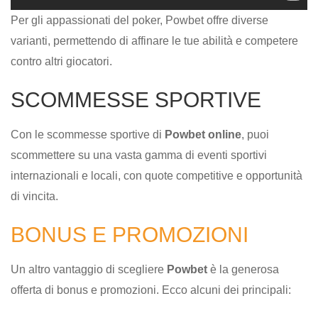
Per gli appassionati del poker, Powbet offre diverse
varianti, permettendo di affinare le tue abilità e competere
contro altri giocatori.
SCOMMESSE SPORTIVE
Con le scommesse sportive di
Powbet online
, puoi
scommettere su una vasta gamma di eventi sportivi
internazionali e locali, con quote competitive e opportunità
di vincita.
BONUS E PROMOZIONI
Un altro vantaggio di scegliere
Powbet
è la generosa
offerta di bonus e promozioni. Ecco alcuni dei principali: