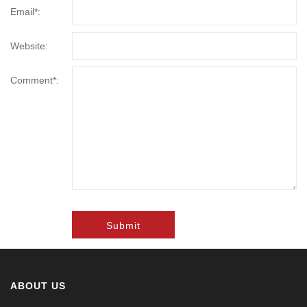
Email*:
Website:
Comment*:
Submit
ABOUT US