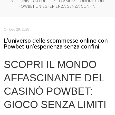
L’UNIVERSO DELLE SCOMMESSE ONLINE CON
POWBET UN’ESPERIENZA SENZA CONFINI
On Dec 29, 2025
L’universo delle scommesse online con
Powbet un’esperienza senza confini
SCOPRI IL MONDO
AFFASCINANTE DEL
CASINÒ POWBET:
GIOCO SENZA LIMITI