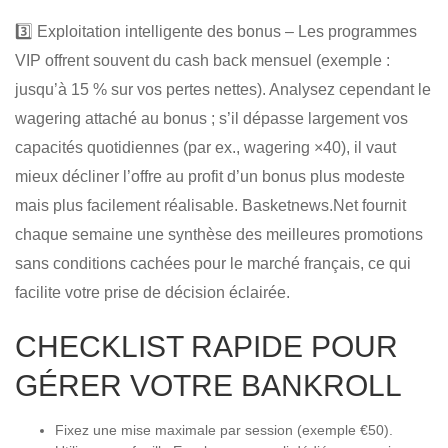
3️⃣ Exploitation intelligente des bonus – Les programmes
VIP offrent souvent du cash back mensuel (exemple :
jusqu’à 15 % sur vos pertes nettes). Analysez cependant le
wagering attaché au bonus ; s’il dépasse largement vos
capacités quotidiennes (par ex., wagering ×40), il vaut
mieux décliner l’offre au profit d’un bonus plus modeste
mais plus facilement réalisable. Basketnews.Net fournit
chaque semaine une synthèse des meilleures promotions
sans conditions cachées pour le marché français, ce qui
facilite votre prise de décision éclairée.
CHECKLIST RAPIDE POUR
GÉRER VOTRE BANKROLL
Fixez une mise maximale par session (exemple €50).