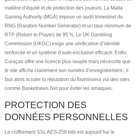
matière d’équité et de protection des joueurs. La Malta
Gaming Authority (MGA) impose un audit trimestriel du
RNG (Random Number Generator) et un taux minimum de
RTP (Return to Player) de 95 %. Le UK Gambling
Commission (UKGC) exige une vérification d’identité
renforcée et un système d’auto‑exclusion efficace. Enfin,
Curaçao offre une licence plus souple mais nécessite que
le site affiche clairement son numéro d’enregistrement ; il
faut alors scruter la réputation du fournisseur via des sites
comme Basketnews.Net pour éviter les arnaques.
PROTECTION DES
DONNÉES PERSONNELLES
Le chiffrement SSL AES‑256 bits est aujourd’hui le