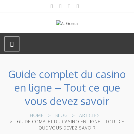
Guide complet du casino
en ligne – Tout ce que
vous devez savoir
HOME
BLOG
ARTICLES
GUIDE COMPLET DU CASINO EN LIGNE – TOUT CE
QUE VOUS DEVEZ SAVOIR