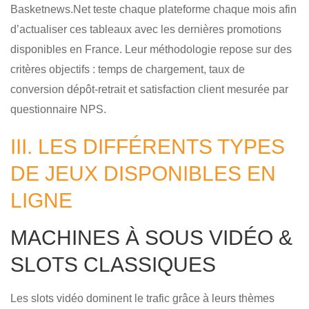
Basketnews.Net teste chaque plateforme chaque mois afin
d’actualiser ces tableaux avec les dernières promotions
disponibles en France. Leur méthodologie repose sur des
critères objectifs : temps de chargement, taux de
conversion dépôt‑retrait et satisfaction client mesurée par
questionnaire NPS.
III. LES DIFFÉRENTS TYPES
DE JEUX DISPONIBLES EN
LIGNE
MACHINES À SOUS VIDÉO &
SLOTS CLASSIQUES
Les slots vidéo dominent le trafic grâce à leurs thèmes