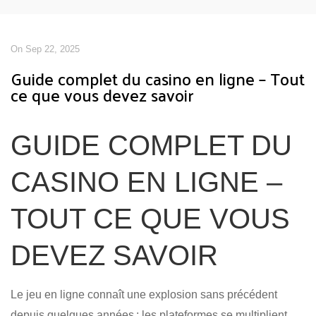
On Sep 22, 2025
Guide complet du casino en ligne – Tout
ce que vous devez savoir
GUIDE COMPLET DU
CASINO EN LIGNE –
TOUT CE QUE VOUS
DEVEZ SAVOIR
Le jeu en ligne connaît une explosion sans précédent
depuis quelques années : les plateformes se multiplient,