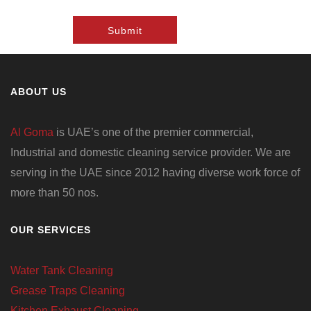
Submit
ABOUT US
Al Goma
is UAE’s one of the premier commercial,
Industrial and domestic cleaning service provider. We are
serving in the UAE since 2012 having diverse work force of
more than 50 nos.
OUR SERVICES
Water Tank Cleaning
Grease Traps Cleaning
Kitchen Exhaust Cleaning