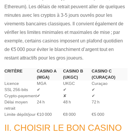
Ethereum). Les délais de retrait peuvent aller de quelques
minutes avec les cryptos à 3‑5 jours ouvrés pour les
virements bancaires classiques. Il convient également de
vérifier les limites minimales et maximales de mise ; par
exemple, certains casinos imposent un plafond quotidien
de €5 000 pour éviter le blanchiment d’argent tout en
restant attractifs pour les gros joueurs.
CRITÈRE
CASINO A
CASINO B
CASINO C
(MGA)
(UKGC)
(CURAÇAO)
Licence
MGA
UKGC
Curaçao
SSL 256‑bits
✔︎
✔︎
✔︎
Crypto‑payement
✔︎
✘
✔︎
Délai moyen
24 h
48 h
72 h
retrait
Limite dépôt/jour
€10 000
€8 000
€5 000
II. CHOISIR LE BON CASINO