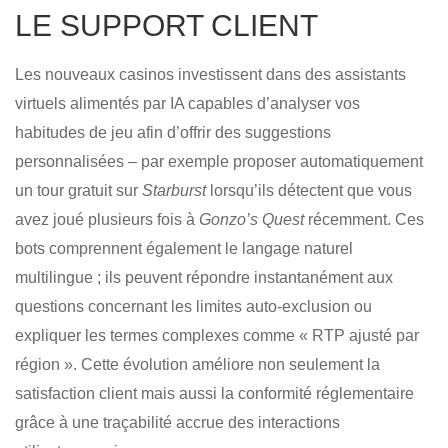
LE SUPPORT CLIENT
Les nouveaux casinos investissent dans des assistants
virtuels alimentés par IA capables d’analyser vos
habitudes de jeu afin d’offrir des suggestions
personnalisées – par exemple proposer automatiquement
un tour gratuit sur
Starburst
lorsqu’ils détectent que vous
avez joué plusieurs fois à
Gonzo’s Quest
récemment. Ces
bots comprennent également le langage naturel
multilingue ; ils peuvent répondre instantanément aux
questions concernant les limites auto‑exclusion ou
expliquer les termes complexes comme « RTP ajusté par
région ». Cette évolution améliore non seulement la
satisfaction client mais aussi la conformité réglementaire
grâce à une traçabilité accrue des interactions