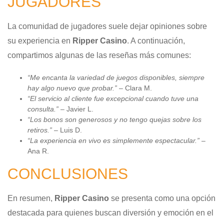
JUGADORES
La comunidad de jugadores suele dejar opiniones sobre
su experiencia en
Ripper Casino
. A continuación,
compartimos algunas de las reseñas más comunes:
“Me encanta la variedad de juegos disponibles, siempre
hay algo nuevo que probar.”
– Clara M.
“El servicio al cliente fue excepcional cuando tuve una
consulta.”
– Javier L.
“Los bonos son generosos y no tengo quejas sobre los
retiros.”
– Luis D.
“La experiencia en vivo es simplemente espectacular.”
–
Ana R.
CONCLUSIONES
En resumen,
Ripper Casino
se presenta como una opción
destacada para quienes buscan diversión y emoción en el