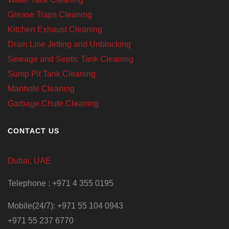
Grease Traps Cleaning
Kitchen Exhaust Cleaning
Drain Line Jetting and Unblocking
Sewage and Septic Tank Cleaning
Sump Pit Tank Cleaning
Manhole Cleaning
Garbage Chute Cleaning
CONTACT US
Dubai, UAE
Telephone : +971 4 355 0195
Mobile(24/7): +971 55 104 0943
+971 55 237 6770