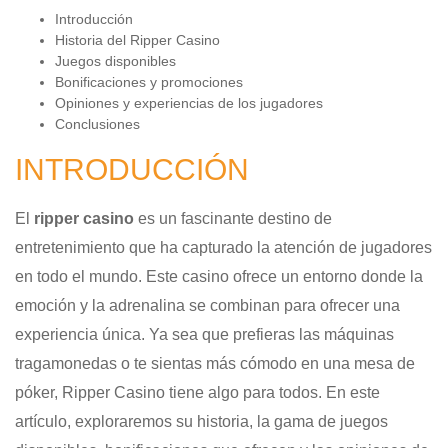
Introducción
Historia del Ripper Casino
Juegos disponibles
Bonificaciones y promociones
Opiniones y experiencias de los jugadores
Conclusiones
INTRODUCCIÓN
El
ripper casino
es un fascinante destino de
entretenimiento que ha capturado la atención de jugadores
en todo el mundo. Este casino ofrece un entorno donde la
emoción y la adrenalina se combinan para ofrecer una
experiencia única. Ya sea que prefieras las máquinas
tragamonedas o te sientas más cómodo en una mesa de
póker, Ripper Casino tiene algo para todos. En este
artículo, exploraremos su historia, la gama de juegos