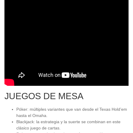
JUEGOS DE MESA
Póker: múltiples variantes que van desde el Texas Hold’em
hasta el Omaha.
Blackjack: la estrategia y la suerte se combinan en este
clásico juego de cartas.