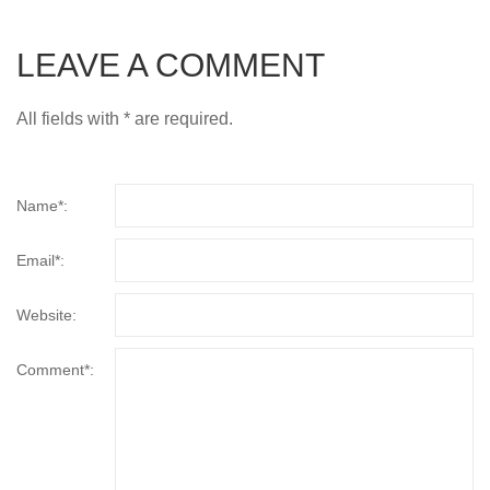
LEAVE A COMMENT
All fields with * are required.
Name*:
Email*:
Website:
Comment*: