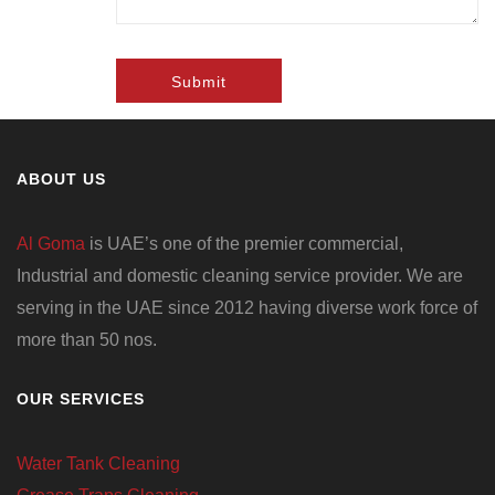
Submit
ABOUT US
Al Goma
is UAE’s one of the premier commercial,
Industrial and domestic cleaning service provider. We are
serving in the UAE since 2012 having diverse work force of
more than 50 nos.
OUR SERVICES
Water Tank Cleaning