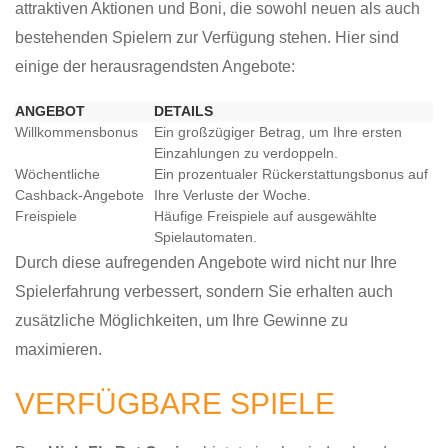
attraktiven Aktionen und Boni, die sowohl neuen als auch
bestehenden Spielern zur Verfügung stehen. Hier sind
einige der herausragendsten Angebote:
ANGEBOT
DETAILS
Willkommensbonus
Ein großzügiger Betrag, um Ihre ersten
Einzahlungen zu verdoppeln.
Wöchentliche
Ein prozentualer Rückerstattungsbonus auf
Cashback-Angebote
Ihre Verluste der Woche.
Freispiele
Häufige Freispiele auf ausgewählte
Spielautomaten.
Durch diese aufregenden Angebote wird nicht nur Ihre
Spielerfahrung verbessert, sondern Sie erhalten auch
zusätzliche Möglichkeiten, um Ihre Gewinne zu
maximieren.
VERFÜGBARE SPIELE