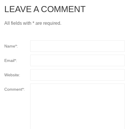
LEAVE A COMMENT
All fields with * are required.
Name*:
Email*:
Website:
Comment*: