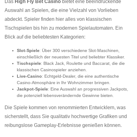
Das
High Fly Bet Casino
bietet eine beeindruckende
Auswahl an Spielen, die eine Vielzahl von Vorlieben
abdeckt. Spieler finden hier alles von klassischen
Tischspielen bis hin zu modernen Spielautomaten. Ein
Blick auf die beliebtesten Kategorien:
Slot-Spiele
: Über 300 verschiedene Slot-Maschinen,
einschließlich der neuesten Titel und beliebter Klassiker.
Tischspiele
: Black Jack, Roulette und Baccarat, die die
klassischen Casinospieler anziehen.
Live-Casino
: Echtgeld-Dealer, die eine authentische
Casino-Atmosphäre in Ihr Wohnzimmer bringen.
Jackpot-Spiele
: Eine Auswahl an progressiven Jackpots,
die potenziell lebensverändernde Gewinne bieten.
Die Spiele kommen von renommierten Entwicklern, was
sicherstellt, dass Sie qualitativ hochwertige Grafiken und
reibungslose Gameplay-Erlebnisse genießen können.