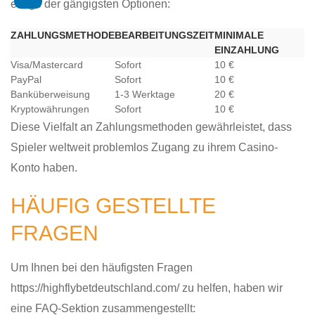
einige der gängigsten Optionen:
ZAHLUNGSMETHODE
BEARBEITUNGSZEIT
MINIMALE
EINZAHLUNG
Visa/Mastercard
Sofort
10 €
PayPal
Sofort
10 €
Banküberweisung
1-3 Werktage
20 €
Kryptowährungen
Sofort
10 €
Diese Vielfalt an Zahlungsmethoden gewährleistet, dass
Spieler weltweit problemlos Zugang zu ihrem Casino-
Konto haben.
HÄUFIG GESTELLTE
FRAGEN
Um Ihnen bei den häufigsten Fragen
https://highflybetdeutschland.com/
zu helfen, haben wir
eine FAQ-Sektion zusammengestellt: