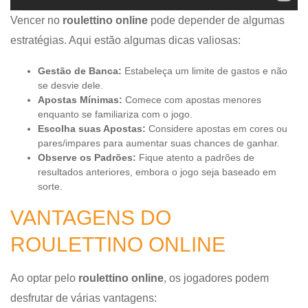
Vencer no
roulettino online
pode depender de algumas
estratégias. Aqui estão algumas dicas valiosas:
Gestão de Banca:
Estabeleça um limite de gastos e não
se desvie dele.
Apostas Mínimas:
Comece com apostas menores
enquanto se familiariza com o jogo.
Escolha suas Apostas:
Considere apostas em cores ou
pares/impares para aumentar suas chances de ganhar.
Observe os Padrões:
Fique atento a padrões de
resultados anteriores, embora o jogo seja baseado em
sorte.
VANTAGENS DO
ROULETTINO ONLINE
Ao optar pelo
roulettino online
, os jogadores podem
desfrutar de várias vantagens: