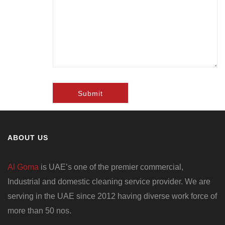
Submit
ABOUT US
Al Goma
is UAE’s one of the premier commercial,
Industrial and domestic cleaning service provider. We are
serving in the UAE since 2012 having diverse work force of
more than 50 nos.