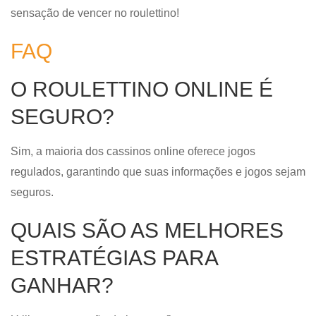
sensação de vencer no roulettino!
FAQ
O ROULETTINO ONLINE É
SEGURO?
Sim, a maioria dos cassinos online oferece jogos
regulados, garantindo que suas informações e jogos sejam
seguros.
QUAIS SÃO AS MELHORES
ESTRATÉGIAS PARA
GANHAR?