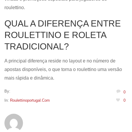
roulettino.
QUAL A DIFERENÇA ENTRE
ROULETTINO E ROLETA
TRADICIONAL?
A principal diferença reside no layout e no número de
apostas disponíveis, o que torna o roulettino uma versão
mais rápida e dinâmica.
By:
0
In:
Roulettinoportugal.com
0