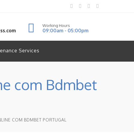
Working Hours
ss.com
09:00am - 05:00pm
enance Services
ine com Bdmbet
LINE COM BDMBET PORTUGAL