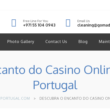
Free Line For You
Email Us
+971 55 104 0943
cleaning@gomad
Photo Gallery
Contact Us
Blog
Maint
canto do Casino Onl
Portugal
TPORTUGAL.COM
DESCUBRA O ENCANTO DO CASINO ON