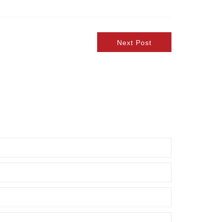
Next Post