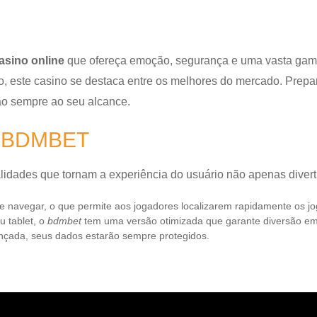
asino online
que ofereça emoção, segurança e uma vasta gam
tivo, este casino se destaca entre os melhores do mercado. Pre
ão sempre ao seu alcance.
 BDMBET
lidades que tornam a experiência do usuário não apenas divert
 de navegar, o que permite aos jogadores localizarem rapidamente os j
 tablet, o
bdmbet
tem uma versão otimizada que garante diversão em 
ançada, seus dados estarão sempre protegidos.