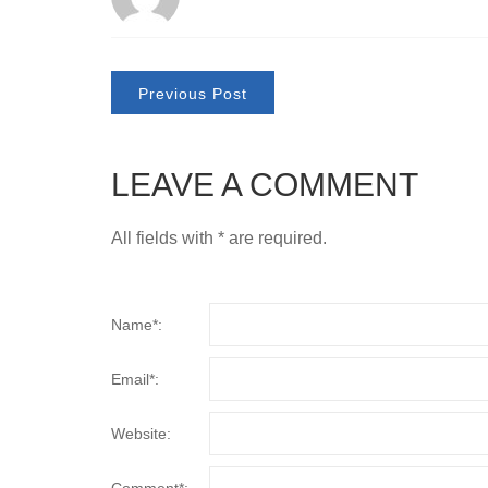
Previous Post
LEAVE A COMMENT
All fields with * are required.
Name*:
Email*:
Website: