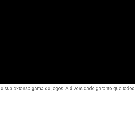
é sua extensa gama de jogos. A diversidade garante que todo