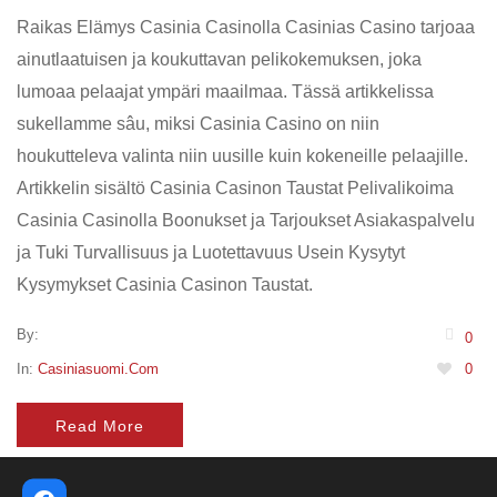
Raikas Elämys Casinia Casinolla Casinias Casino tarjoaa
ainutlaatuisen ja koukuttavan pelikokemuksen, joka
lumoaa pelaajat ympäri maailmaa. Tässä artikkelissa
sukellamme sâu, miksi Casinia Casino on niin
houkutteleva valinta niin uusille kuin kokeneille pelaajille.
Artikkelin sisältö Casinia Casinon Taustat Pelivalikoima
Casinia Casinolla Boonukset ja Tarjoukset Asiakaspalvelu
ja Tuki Turvallisuus ja Luotettavuus Usein Kysytyt
Kysymykset Casinia Casinon Taustat.
By:
0
In:
Casiniasuomi.com
0
Read More