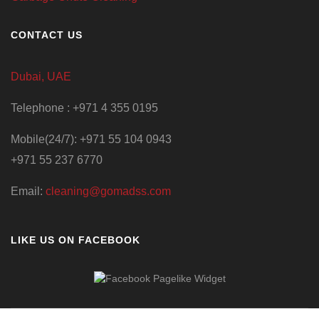
CONTACT US
Dubai, UAE
Telephone : +971 4 355 0195
Mobile(24/7): +971 55 104 0943
+971 55 237 6770
Email:
cleaning@gomadss.com
LIKE US ON FACEBOOK