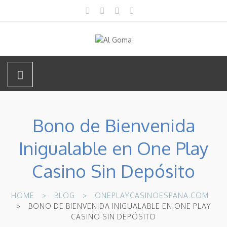
Bono de Bienvenida
Inigualable en One Play
Casino Sin Depósito
HOME
BLOG
ONEPLAYCASINOESPANA.COM
BONO DE BIENVENIDA INIGUALABLE EN ONE PLAY
CASINO SIN DEPÓSITO