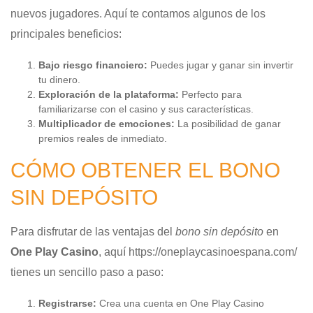
nuevos jugadores. Aquí te contamos algunos de los
principales beneficios:
Bajo riesgo financiero:
Puedes jugar y ganar sin invertir
tu dinero.
Exploración de la plataforma:
Perfecto para
familiarizarse con el casino y sus características.
Multiplicador de emociones:
La posibilidad de ganar
premios reales de inmediato.
CÓMO OBTENER EL BONO
SIN DEPÓSITO
Para disfrutar de las ventajas del
bono sin depósito
en
One Play Casino
, aquí
https://oneplaycasinoespana.com/
tienes un sencillo paso a paso:
Registrarse:
Crea una cuenta en One Play Casino