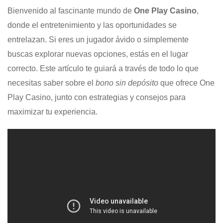
Bienvenido al fascinante mundo de
One Play Casino
,
donde el entretenimiento y las oportunidades se
entrelazan. Si eres un jugador ávido o simplemente
buscas explorar nuevas opciones, estás en el lugar
correcto. Este artículo te guiará a través de todo lo que
necesitas saber sobre el
bono sin depósito
que ofrece One
Play Casino, junto con estrategias y consejos para
maximizar tu experiencia.