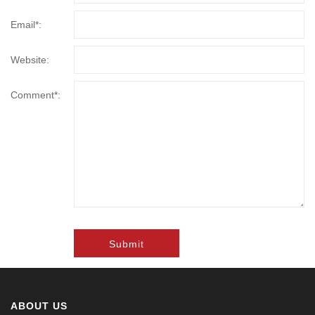
Email*:
Website:
Comment*:
Submit
ABOUT US