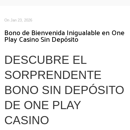
On Jan 23, 2026
Bono de Bienvenida Inigualable en One
Play Casino Sin Depósito
DESCUBRE EL
SORPRENDENTE
BONO SIN DEPÓSITO
DE ONE PLAY
CASINO