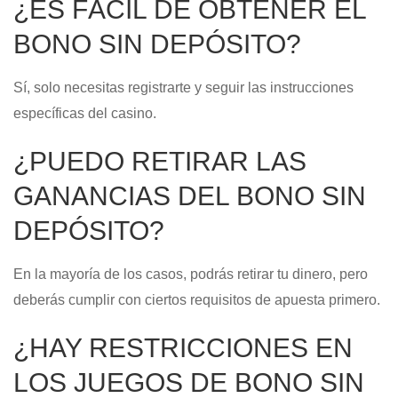
¿ES FÁCIL DE OBTENER EL
BONO SIN DEPÓSITO?
Sí, solo necesitas registrarte y seguir las instrucciones
específicas del casino.
¿PUEDO RETIRAR LAS
GANANCIAS DEL BONO SIN
DEPÓSITO?
En la mayoría de los casos, podrás retirar tu dinero, pero
deberás cumplir con ciertos requisitos de apuesta primero.
¿HAY RESTRICCIONES EN
LOS JUEGOS DE BONO SIN