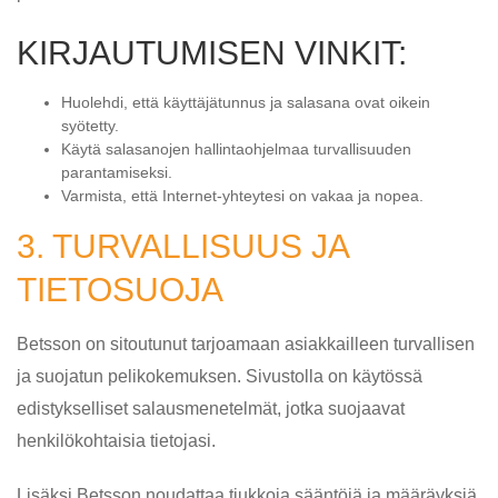
KIRJAUTUMISEN VINKIT:
Huolehdi, että käyttäjätunnus ja salasana ovat oikein
syötetty.
Käytä salasanojen hallintaohjelmaa turvallisuuden
parantamiseksi.
Varmista, että Internet-yhteytesi on vakaa ja nopea.
3. TURVALLISUUS JA
TIETOSUOJA
Betsson on sitoutunut tarjoamaan asiakkailleen turvallisen
ja suojatun pelikokemuksen. Sivustolla on käytössä
edistykselliset salausmenetelmät, jotka suojaavat
henkilökohtaisia tietojasi.
Lisäksi Betsson noudattaa tiukkoja sääntöjä ja määräyksiä,