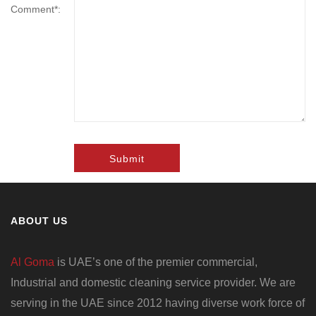
Comment*:
Submit
ABOUT US
Al Goma
is UAE’s one of the premier commercial,
Industrial and domestic cleaning service provider. We are
serving in the UAE since 2012 having diverse work force of