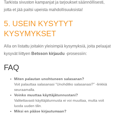
Tarkista sivuston kampanjat ja tarjoukset säännöllisesti,
jotta et jää paitsi upeista mahdollisuuksista!
5. USEIN KYSYTYT
KYSYMYKSET
Alla on listattu joitakin yleisimpiä kysymyksiä, joita pelaajat
kysyvät liittyen
Betsson kirjaudu
-prosessiin:
FAQ
Miten palautan unohtuneen salasanan?
Voit palauttaa salasanasi “Unohditko salasanasi?” -linkkiä
seuraamalla.
Voinko muuttaa käyttäjätunnustani?
Valitettavasti käyttäjätunnusta ei voi muuttaa, mutta voit
luoda uuden tilin.
Miksi en pääse kirjautumaan?