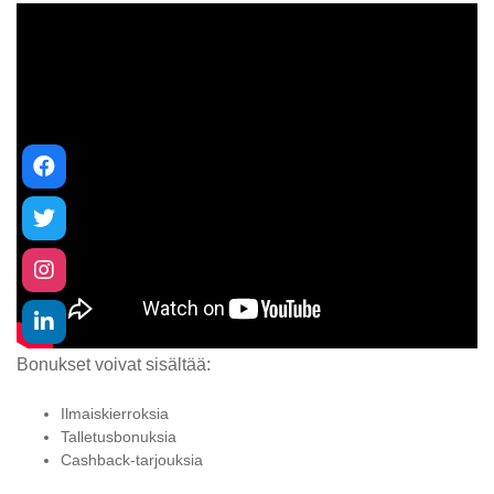
Bonukset voivat sisältää:
Ilmaiskierroksia
Talletusbonuksia
Cashback-tarjouksia