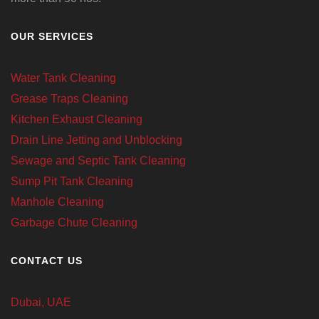
OUR SERVICES
Water Tank Cleaning
Grease Traps Cleaning
Kitchen Exhaust Cleaning
Drain Line Jetting and Unblocking
Sewage and Septic Tank Cleaning
Sump Pit Tank Cleaning
Manhole Cleaning
Garbage Chute Cleaning
CONTACT US
Dubai, UAE