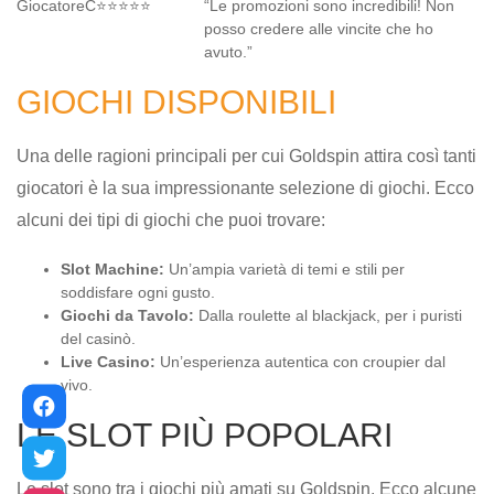
GiocatoreC
⭐⭐⭐⭐⭐
“Le promozioni sono incredibili! Non
posso credere alle vincite che ho
avuto.”
GIOCHI DISPONIBILI
Una delle ragioni principali per cui Goldspin attira così tanti
giocatori è la sua impressionante selezione di giochi. Ecco
alcuni dei tipi di giochi che puoi trovare:
Slot Machine:
Un’ampia varietà di temi e stili per
soddisfare ogni gusto.
Giochi da Tavolo:
Dalla roulette al blackjack, per i puristi
del casinò.
Live Casino:
Un’esperienza autentica con croupier dal
vivo.
LE SLOT PIÙ POPOLARI
Le slot sono tra i giochi più amati su Goldspin. Ecco alcune