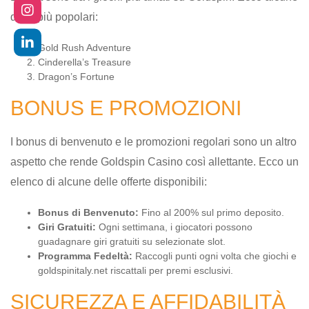
delle più popolari:
Gold Rush Adventure
Cinderella’s Treasure
Dragon’s Fortune
BONUS E PROMOZIONI
I bonus di benvenuto e le promozioni regolari sono un altro
aspetto che rende Goldspin Casino così allettante. Ecco un
elenco di alcune delle offerte disponibili:
Bonus di Benvenuto:
Fino al 200% sul primo deposito.
Giri Gratuiti:
Ogni settimana, i giocatori possono
guadagnare giri gratuiti su selezionate slot.
Programma Fedeltà:
Raccogli punti ogni volta che giochi e
goldspinitaly.net
riscattali per premi esclusivi.
SICUREZZA E AFFIDABILITÀ