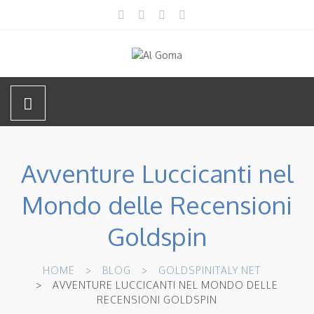
Avventure Luccicanti nel
Mondo delle Recensioni
Goldspin
HOME
BLOG
GOLDSPINITALY.NET
AVVENTURE LUCCICANTI NEL MONDO DELLE
RECENSIONI GOLDSPIN